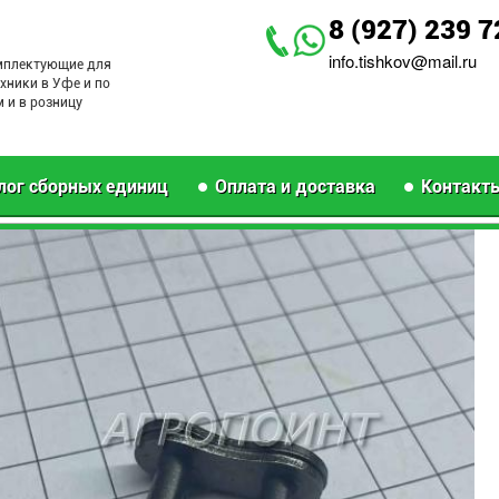
8 (927) 239 7
info.tishkov@mail.ru
мплектующие для
хники в Уфе и по
 и в розницу
лог сборных единиц
Оплата и доставка
Контакт