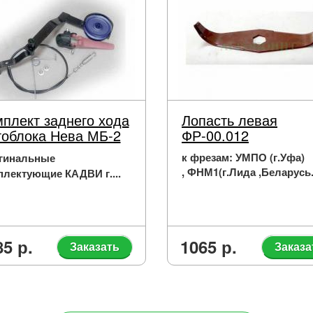
плект заднего хода
Лопасть левая
облока Нева МБ-2
ФР-00.012
к фрезам: УМПО (г.Уфа)
гинальные
, ФНМ1(г.Лида ,Беларусь.
плектующие КАДВИ г....
85 р.
1065 р.
Заказать
Заказа