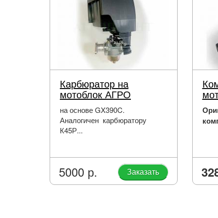
Карбюратор на
Ком
мотоблок АГРО
мот
на основе GX390C.
Ори
Аналогичен карбюратору
ком
К45Р...
5000 р.
32
Заказать