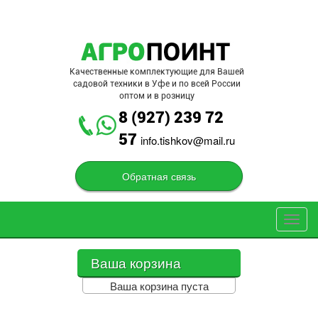
Перейти к основному содержанию
Качественные комплектующие для Вашей
садовой техники в Уфе и по всей России
оптом и в розницу
8 (927) 239 72
57
info.tishkov@mail.ru
Обратная связь
Toggl
navig
Ваша корзина
Ваша корзина пуста